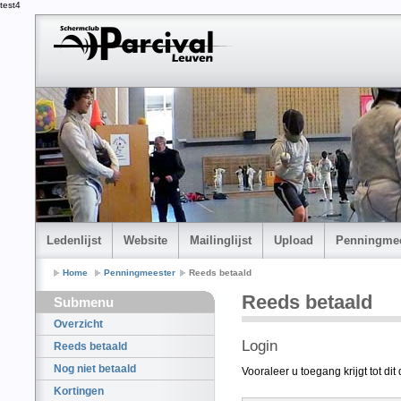
test4
Ledenlijst
Website
Mailinglijst
Upload
Penningmee
Home
Penningmeester
Reeds betaald
Reeds betaald
Submenu
Overzicht
Login
Reeds betaald
Nog niet betaald
Vooraleer u toegang krijgt tot di
Kortingen