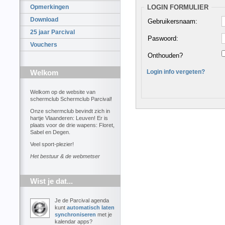
LOGIN FORMULIER
Opmerkingen
Download
Gebruikersnaam:
25 jaar Parcival
Paswoord:
Vouchers
Onthouden?
Login info vergeten?
Welkom
Welkom op de website van
schermclub Schermclub Parcival!
Onze schermclub bevindt zich in
hartje Vlaanderen: Leuven! Er is
plaats voor de drie wapens: Floret,
Sabel en Degen.
Veel sport-plezier!
Het bestuur & de webmetser
Wist je dat...
Je de Parcival agenda
kunt
automatisch laten
synchroniseren
met je
kalendar apps?