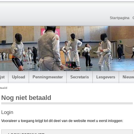
Startpagina
jst
Upload
Penningmeester
Secretaris
Lesgevers
Nieuw
taald
Nog niet betaald
Login
Vooraleer u toegang krijgt tot dit deel van de website moet u eerst inloggen: