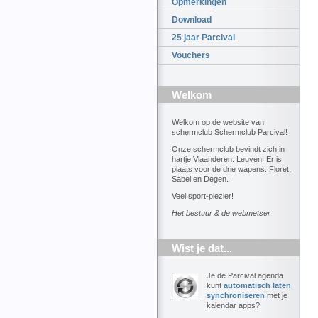
Opmerkingen
Download
25 jaar Parcival
Vouchers
Welkom
Welkom op de website van
schermclub Schermclub Parcival!
Onze schermclub bevindt zich in
hartje Vlaanderen: Leuven! Er is
plaats voor de drie wapens: Floret,
Sabel en Degen.
Veel sport-plezier!
Het bestuur & de webmetser
Wist je dat...
Je de Parcival agenda
kunt
automatisch laten
synchroniseren
met je
kalendar apps?