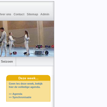
Over ons
Contact
Sitemap
Admin
 Seizoen
Deze week...
Geen les deze week, bekijk
hier de volledige agenda.
››› Agenda
››› Synchronisatie