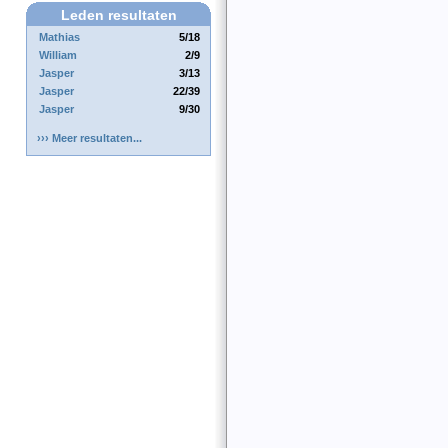
Leden resultaten
Mathias
5/18
William
2/9
Jasper
3/13
Jasper
22/39
Jasper
9/30
››› Meer resultaten...