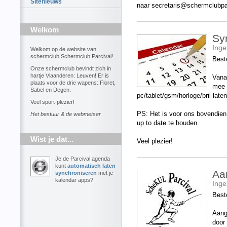
Sitenieuws
naar secretaris@schermclubpa
Welkom
Sy
Ing
Welkom op de website van
schermclub Schermclub Parcival!
Best
Onze schermclub bevindt zich in
hartje Vlaanderen: Leuven! Er is
Vana
plaats voor de drie wapens: Floret,
mee 
Sabel en Degen.
pc/tablet/gsm/horloge/bril lat
Veel sport-plezier!
PS: Het is voor ons bovendie
Het bestuur & de webmetser
up to date te houden.
Wist je dat...
Veel plezier!
Je de Parcival agenda
kunt
automatisch laten
Aa
synchroniseren
met je
kalendar apps?
Ing
Best
Aange
door 