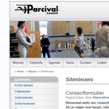
Nieuws
Clubinfo
Agenda
Varia
Contact
Leden
Home
Nieuws
Sitenieuws
Sitenieuws
Submenu
Al het nieuws
Clubnieuws
Contactformulier
Ingezonden door
Hannelor
Ledennieuws
Momenteel werkt ons contactfo
Schermnieuws
Als je vragen over lessen, initi