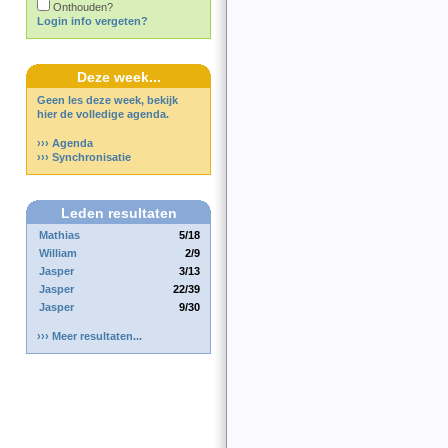
Onthouden?
Login info vergeten?
Deze week...
Geen les deze week, bekijk
hier de volledige agenda.
››› Agenda
››› Synchronisatie
Leden resultaten
Mathias
5/18
William
2/9
Jasper
3/13
Jasper
22/39
Jasper
9/30
››› Meer resultaten...