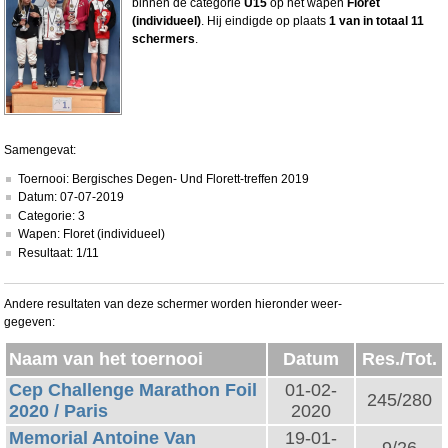
binnen de categorie
U15
op het wapen
Floret
(individueel)
. Hij eindigde op plaats
1 van in totaal 11
schermers
.
Samengevat:
Toernooi: Bergisches Degen- Und Florett-treffen 2019
Datum: 07-07-2019
Categorie: 3
Wapen: Floret (individueel)
Resultaat: 1/11
Andere resultaten van deze schermer worden hieronder weer-
gegeven:
Naam van het toernooi
Datum
Res./Tot.
Cep Challenge Marathon Foil
01-02-
245/280
2020 / Paris
2020
Memorial Antoine Van
19-01-
9/26