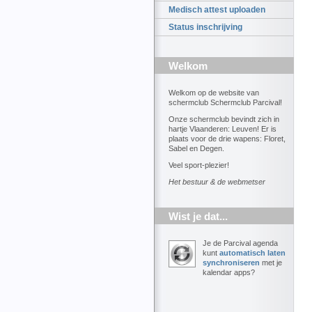
Medisch attest uploaden
Status inschrijving
Welkom
Welkom op de website van
schermclub Schermclub Parcival!
Onze schermclub bevindt zich in
hartje Vlaanderen: Leuven! Er is
plaats voor de drie wapens: Floret,
Sabel en Degen.
Veel sport-plezier!
Het bestuur & de webmetser
Wist je dat...
Je de Parcival agenda
kunt
automatisch laten
synchroniseren
met je
kalendar apps?