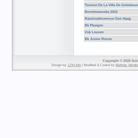
Tournoi De La Ville De Gemblou
Borrelmanneke 2022
Randstadtoernooi Den Haag
Bk Ploegen
Vsb Leuven
Bk Junior Ronse
Copyright © 2026 Sche
Design by
1234.info
| Modified & Coded by
Mathias Vande