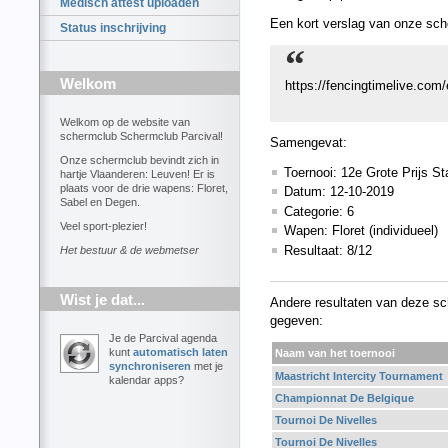
Medisch attest uploaden
Een kort verslag van onze sch
Status inschrijving
Welkom
https://fencingtimelive.c
Welkom op de website van
schermclub Schermclub Parcival!
Samengevat:
Onze schermclub bevindt zich in
Toernooi: 12e Grote Prijs S
hartje Vlaanderen: Leuven! Er is
plaats voor de drie wapens: Floret,
Datum: 12-10-2019
Sabel en Degen.
Categorie: 6
Veel sport-plezier!
Wapen: Floret (individueel)
Resultaat: 8/12
Het bestuur & de webmetser
Wist je dat...
Andere resultaten van deze sc
gegeven:
Je de Parcival agenda
kunt
automatisch laten
Naam van het toernooi
synchroniseren
met je
Maastricht Intercity Tournament
kalendar apps?
Championnat De Belgique
Tournoi De Nivelles
Tournoi De Nivelles