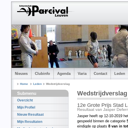
Nieuws
Clubinfo
Agenda
Varia
Contact
Leden
Home
Leden
Wedstrijdverslag
Wedstrijdverslag
Submenu
Overzicht
12e Grote Prijs Stad 
Mijn Profiel
Resultaat van Jasper Defe
Nieuw Resultaat
Jasper heeft op 12-10-2019 he
gespeeld binnen de categorie
Mijn Resultaten
eindigde op plaats
8 van in to