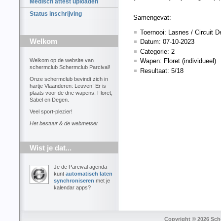
Medisch attest uploaden
Status inschrijving
Samengevat:
Toernooi: Lasnes / Circuit
Welkom
Datum: 07-10-2023
Categorie: 2
Wapen: Floret (individueel)
Welkom op de website van
schermclub Schermclub Parcival!
Resultaat: 5/18
Onze schermclub bevindt zich in
hartje Vlaanderen: Leuven! Er is
plaats voor de drie wapens: Floret,
Sabel en Degen.
Veel sport-plezier!
Het bestuur & de webmetser
Wist je dat...
Je de Parcival agenda
kunt
automatisch laten
synchroniseren
met je
kalendar apps?
Copyright © 2026 Sche