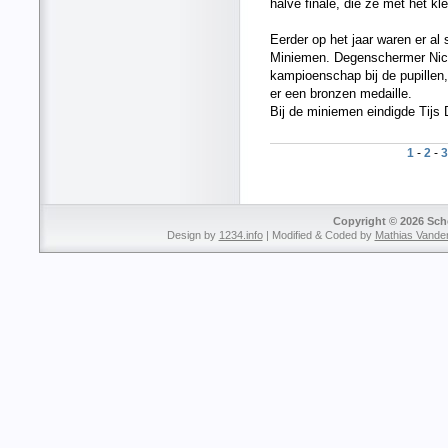
halve finale, die ze met het kle
Eerder op het jaar waren er al
Miniemen. Degenschermer Nico
kampioenschap bij de pupillen
er een bronzen medaille.
Bij de miniemen eindigde Tijs 
1
-
2
-
3
Copyright © 2026 Sche
Design by
1234.info
| Modified & Coded by
Mathias Vande