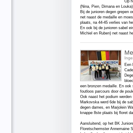
Op h
(Nina, Pien, Dimana en Louka
Bij de junioren degen grepen 
net naast de medaille en moes
plaats, na 44-45 verlies van 
En ook bij de junioren sabel e
Michiel en Ruben) net naast h
Med
Ing
Een 
Cade
Dege
bloe
een bronzen medaille. En ook 
foutloos parcours door de poul
Ook naast het podium werden 
Markovska werd 6de bij de sa
degen dames, en Marjolein Wau
knappe 8ste plaats bij floret d
Aansluitend, op het BK Junior
Floretschermster Annemaine 