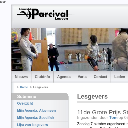
test4
Nieuws
Clubinfo
Agenda
Varia
Contact
Leden
Home
Lesgevers
Lesgevers
Submenu
Overzicht
Mijn Agenda: Algemeen
11de Grote Prijs 
Ingezonden door
Tom
op 0
Mijn Agenda: Specifiek
Zondag 7 oktober organiseert 
Lijst van lesgevers