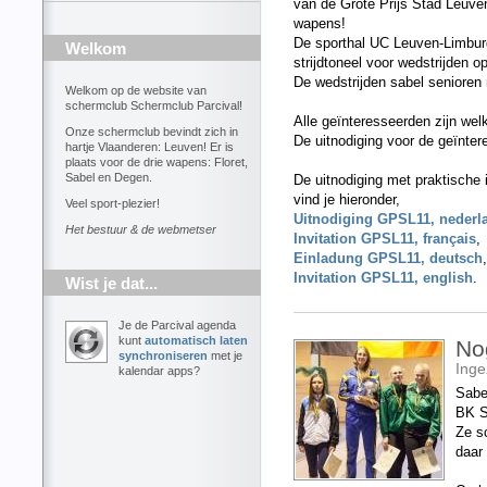
van de Grote Prijs Stad Leuve
wapens!
De sporthal UC Leuven-Limbur
Welkom
strijdtoneel voor wedstrijden o
De wedstrijden sabel senioren 
Welkom op de website van
schermclub Schermclub Parcival!
Alle geïnteresseerden zijn wel
Onze schermclub bevindt zich in
De uitnodiging voor de geïnte
hartje Vlaanderen: Leuven! Er is
plaats voor de drie wapens: Floret,
Sabel en Degen.
De uitnodiging met praktische
vind je hieronder,
Veel sport-plezier!
Uitnodiging GPSL11, nederl
Het bestuur & de webmetser
Invitation GPSL11, français
,
Einladung GPSL11, deutsch
,
Invitation GPSL11, english
.
Wist je dat...
Je de Parcival agenda
kunt
automatisch laten
No
synchroniseren
met je
Ing
kalendar apps?
Sabe
BK S
Ze s
daar 