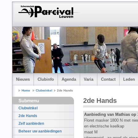
Nieuws
Clubinfo
Agenda
Varia
Contact
Leden
Home
Clubwinkel
2de Hands
2de Hands
Submenu
Clubwinkel
Aanbieding van Mathias op 
2de Hands
Floret masker 1800 N met nieu
Zelf aanbieden
en electrische keelkap
Beheer uw aanbiedingen
maat M
uitgegroeid , zo goed als nie