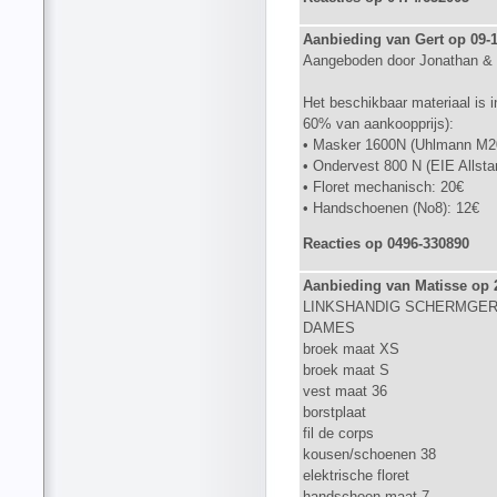
Aanbieding van Gert op 09-
Aangeboden door Jonathan & 
Het beschikbaar materiaal is i
60% van aankoopprijs):
• Masker 1600N (Uhlmann M2
• Ondervest 800 N (EIE Allstar,
• Floret mechanisch: 20€
• Handschoenen (No8): 12€
Reacties op 0496-330890
Aanbieding van Matisse op 
LINKSHANDIG SCHERMGER
DAMES
broek maat XS
broek maat S
vest maat 36
borstplaat
fil de corps
kousen/schoenen 38
elektrische floret
handschoen maat 7