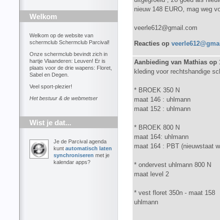
nieuw 148 EURO, mag weg vo
Welkom
veerle612@gmail.com
Welkom op de website van
schermclub Schermclub Parcival!
Reacties op
veerle612@gma
Onze schermclub bevindt zich in
hartje Vlaanderen: Leuven! Er is
Aanbieding van Mathias op 
plaats voor de drie wapens: Floret,
kleding voor rechtshandige 
Sabel en Degen.
Veel sport-plezier!
* BROEK 350 N
Het bestuur & de webmetser
maat 146 : uhlmann
maat 152 : uhlmann
Wist je dat...
* BROEK 800 N
maat 164: uhlmann
Je de Parcival agenda
maat 164 : PBT (nieuwstaat w
kunt
automatisch laten
synchroniseren
met je
kalendar apps?
* ondervest uhlmann 800 N
maat level 2
* vest floret 350n - maat 158
uhlmann