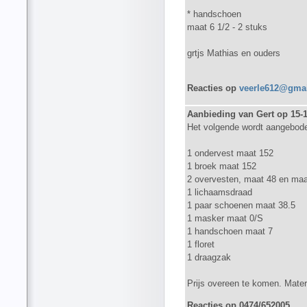
* handschoen
maat 6 1/2 - 2 stuks
grtjs Mathias en ouders
Reacties op
veerle612@gma
Aanbieding van Gert op 15-
Het volgende wordt aangebod
1 ondervest maat 152
1 broek maat 152
2 overvesten, maat 48 en maa
1 lichaamsdraad
1 paar schoenen maat 38.5
1 masker maat 0/S
1 handschoen maat 7
1 floret
1 draagzak
Prijs overeen te komen. Materi
Reacties op 0474/652005