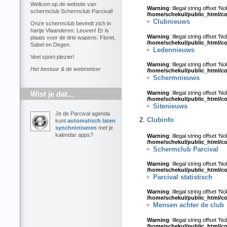
Welkom op de website van
Warning
: Illegal string offset 'N
schermclub Schermclub Parcival!
/home/schekul/public_html/c
Clubnieuws
Onze schermclub bevindt zich in
hartje Vlaanderen: Leuven! Er is
Warning
: Illegal string offset 'N
plaats voor de drie wapens: Floret,
/home/schekul/public_html/c
Sabel en Degen.
Ledennieuws
Veel sport-plezier!
Warning
: Illegal string offset 'N
Het bestuur & de webmetser
/home/schekul/public_html/c
Schermnieuws
Warning
: Illegal string offset 'N
Wist je dat...
/home/schekul/public_html/c
Sitenieuws
Je de Parcival agenda
Clubinfo
kunt
automatisch laten
synchroniseren
met je
kalendar apps?
Warning
: Illegal string offset 'N
/home/schekul/public_html/c
Schermclub Parcival
Warning
: Illegal string offset 'N
/home/schekul/public_html/c
Parcival statistisch
Warning
: Illegal string offset 'N
/home/schekul/public_html/c
Mensen achter de club
Warning
: Illegal string offset 'N
/home/schekul/public_html/c