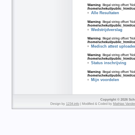
Warning
: Illegal string offset 'N
/home/schekul/public_html/c
Alle Resultaten
Warning
: Illegal string offset 'N
/home/schekul/public_html/c
Wedstrijdverslag
Warning
: Illegal string offset 'N
/home/schekul/public_html/c
Medisch attest uploade
Warning
: Illegal string offset 'N
/home/schekul/public_html/c
Status inschrijving
Warning
: Illegal string offset 'N
/home/schekul/public_html/c
Mijn voordelen
Copyright © 2026 Sche
Design by
1234.info
| Modified & Coded by
Mathias Vande