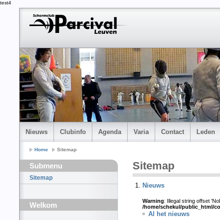
test4
Nieuws
Clubinfo
Agenda
Varia
Contact
Leden
Home
Sitemap
Sitemap
Submenu
Sitemap
Nieuws
Warning
: Illegal string offset 'N
Welkom
/home/schekul/public_html/c
Al het nieuws